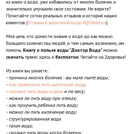
из книги о воде, уже избавились от многих болячек и
значительно улучшили свое состояние. Не верите?
Почитайте сотни реальных отзывов и историй наших
клиентов (
Отзывы о щелочной воде AQUAdetox
).
Моя цель это донести знания о воде до как можно
большего количества людей, и тем самым, возможно, им
помочь.
Книгу о пользе воды "Доктор Вода"
можно
скачать
прямо здесь и
бесплатно
. Читайте на Здоровье!
Из книги вы узнаете:
- причина многих болячек - вы мало пьете воды;
-
как правильно пить щелочную воду
;
-
сколько пить воды в день
и по весу;
- можно ли пить воду при отеках;
- как приучить ребенка пить воду;
- можно ли пить кипяченую воду;
- структурированная вода
- талая вода;
- сколько пить воды когда болеешь;